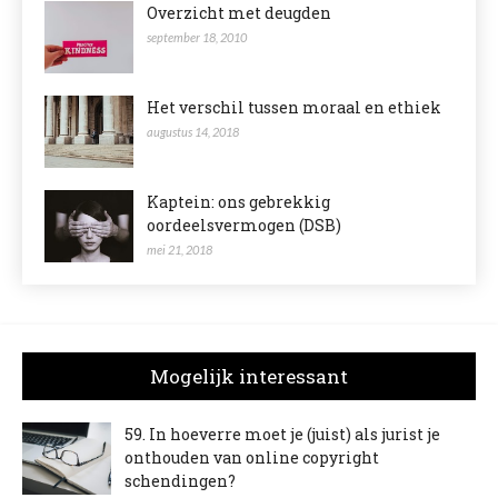
Overzicht met deugden
september 18, 2010
Het verschil tussen moraal en ethiek
augustus 14, 2018
Kaptein: ons gebrekkig
oordeelsvermogen (DSB)
mei 21, 2018
Mogelijk interessant
59. In hoeverre moet je (juist) als jurist je
onthouden van online copyright
schendingen?