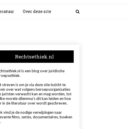
eratuur
Over deze site
Rechtsethiek.nl
htsethiek.nl is een blog over juridische
roepsethiek.
 streven is om je via deze site inzicht te
ven over wat volgens beroepsorganisaties
n juristen verwacht kan en mag worden, tot
lke morele dilemma's dit kan leiden en hoe
r in de literatuur over wordt geschreven.
k vind je de nodige verwijzingen naar
levante films, series, documentaires, boeken
.