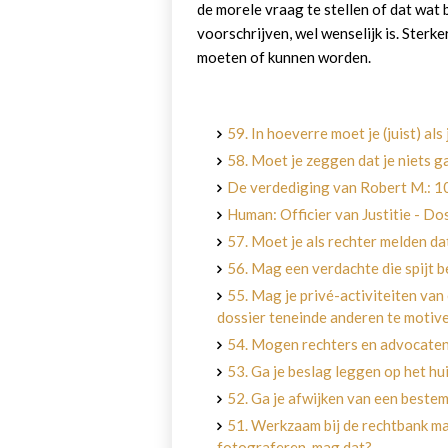
de morele vraag te stellen of dat wat
voorschrijven, wel wenselijk is. Sterk
moeten of kunnen worden.
59. In hoeverre moet je (juist) al
58. Moet je zeggen dat je niets 
De verdediging van Robert M.: 10
Human: Officier van Justitie - D
57. Moet je als rechter melden d
56. Mag een verdachte die spijt b
55. Mag je privé-activiteiten van
dossier teneinde anderen te motiv
54. Mogen rechters en advocaten
53. Ga je beslag leggen op het hu
52. Ga je afwijken van een beste
51. Werkzaam bij de rechtbank ma
fotograferen, mag dat?