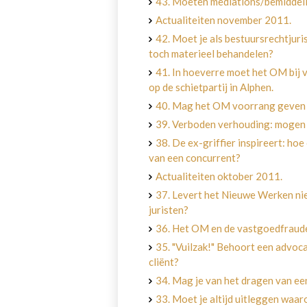
43. Moeten mediations/bemiddeli
Actualiteiten november 2011.
42. Moet je als bestuursrechtjuri
toch materieel behandelen?
41. In hoeverre moet het OM bij 
op de schietpartij in Alphen.
40. Mag het OM voorrang geven a
39. Verboden verhouding: mogen
38. De ex-griffier inspireert: hoe
van een concurrent?
Actualiteiten oktober 2011.
37. Levert het Nieuwe Werken nie
juristen?
36. Het OM en de vastgoedfraude.
35. "Vuilzak!" Behoort een advoc
cliënt?
34. Mag je van het dragen van ee
33. Moet je altijd uitleggen waar