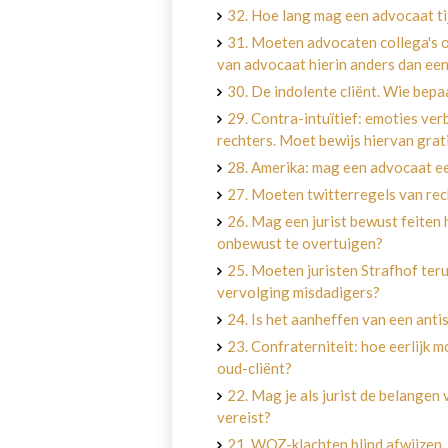
32. Hoe lang mag een advocaat ti
31. Moeten advocaten collega's o
van advocaat hierin anders dan ee
30. De indolente cliënt. Wie bepaa
29. Contra-intuïtief: emoties ve
rechters. Moet bewijs hiervan grati
28. Amerika: mag een advocaat ee
27. Moeten twitterregels van re
26. Mag een jurist bewust feiten
onbewust te overtuigen?
25. Moeten juristen Strafhof teru
vervolging misdadigers?
24. Is het aanheffen van een anti
23. Confraterniteit: hoe eerlijk 
oud-cliënt?
22. Mag je als jurist de belangen v
vereist?
21. WOZ-klachten blind afwijzen,