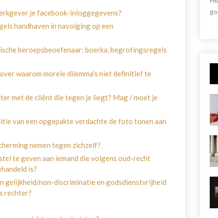
He
go
werkgever je facebook-inloggegevens?
egels handhaven in navolging op een
dische beroepsbeoefenaar: boerka, begrotingsregels
ver waarom morele dilemma's niet definitief te
ter met de cliënt die tegen je liegt? Mag / moet je
litie van een opgepakte verdachte de foto tonen aan
scherming nemen tegen zichzelf?
rstel te geven aan iemand die volgens oud-recht
handeld is?
en gelijkheid/non-discriminatie en godsdienstvrijheid
ls rechter?