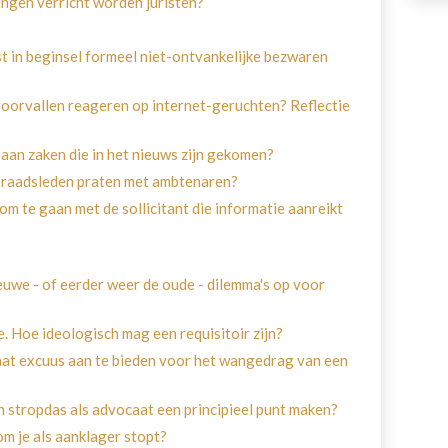
ngen verricht worden juristen?
st in beginsel formeel niet-ontvankelijke bezwaren
voorvallen reageren op internet-geruchten? Reflectie
an zaken die in het nieuws zijn gekomen?
 raadsleden praten met ambtenaren?
 om te gaan met de sollicitant die informatie aanreikt
uwe - of eerder weer de oude - dilemma's op voor
 Hoe ideologisch mag een requisitoir zijn?
aat excuus aan te bieden voor het wangedrag van een
n stropdas als advocaat een principieel punt maken?
om je als aanklager stopt?