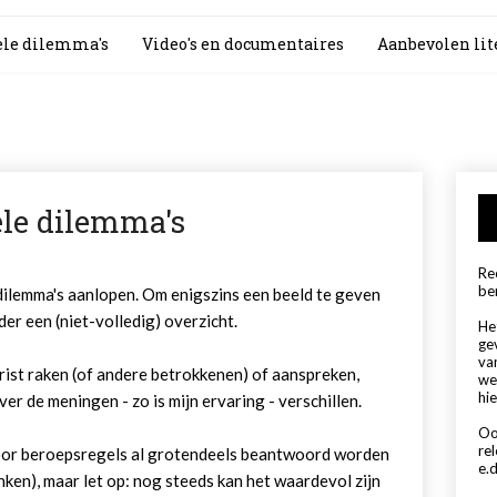
le dilemma's
Video's en documentaires
Aanbevolen lit
le dilemma's
Rec
be
 dilemma's aanlopen. Om enigszins een beeld te geven
der een (niet-volledig) overzicht.
Het
ge
va
urist raken (of andere betrokkenen) of aanspreken,
we
hie
er de meningen - zo is mijn ervaring - verschillen.
Oo
re
oor beroepsregels al grotendeels beantwoord worden
e.d
denken), maar let op: nog steeds kan het waardevol zijn