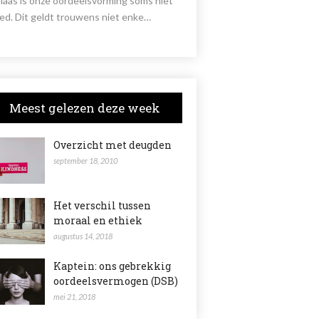
laas is onze oordeelsvorming soms niet
ed. Dit geldt trouwens niet enke…
Meest gelezen deze week
Overzicht met deugden
september 18, 2010
Het verschil tussen
moraal en ethiek
augustus 14, 2018
Kaptein: ons gebrekkig
oordeelsvermogen (DSB)
mei 21, 2018