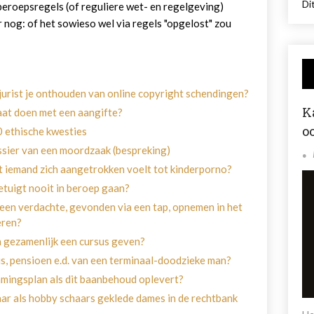
Dit
 beroepsregels (of reguliere wet- en regelgeving)
er nog: of het sowieso wel via regels "opgelost" zou
s jurist je onthouden van online copyright schendingen?
K
gaat doen met een aangifte?
o
 ethische kwesties
ossier van een moordzaak (bespreking)
at iemand zich aangetrokken voelt tot kinderporno?
etuigt nooit in beroep gaan?
 een verdachte, gevonden via een tap, opnemen in het
eren?
 gezamenlijk een cursus geven?
is, pensioen e.d. van een terminaal-doodzieke man?
mmingsplan als dit baanbehoud oplevert?
ar als hobby schaars geklede dames in de rechtbank