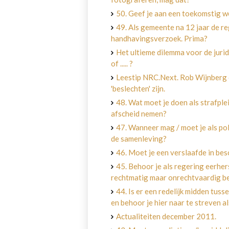
50. Geef je aan een toekomstig 
49. Als gemeente na 12 jaar de r
handhavingsverzoek. Prima?
Het ultieme dilemma voor de juri
of ..... ?
Leestip NRC.Next. Rob Wijnberg o
'beslechten' zijn.
48. Wat moet je doen als strafplei
afscheid nemen?
47. Wanneer mag / moet je als po
de samenleving?
46. Moet je een verslaafde in be
45. Behoor je als regering eerhe
rechtmatig maar onrechtvaardig be
44. Is er een redelijk midden tuss
en behoor je hier naar te streven a
Actualiteiten december 2011.