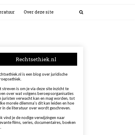
eratuur
Over deze site
Rechtsethiek.nl
htsethiek.nl is een blog over juridische
roepsethiek.
 streven is om je via deze site inzicht te
ven over wat volgens beroepsorganisaties
n juristen verwacht kan en mag worden, tot
lke morele dilemma's dit kan leiden en hoe
r in de literatuur over wordt geschreven.
k vind je de nodige verwijzingen naar
levante films, series, documentaires, boeken
.