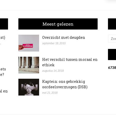
Meest gelezen
ist)
Overzicht met deugden
n
september 18, 2010
Het verschil tussen moraal en
ethiek
6
7
3
iets
augustus 14, 2018
te?
Kaptein: ons gebrekkig
oordeelsvermogen (DSB)
al en
mei 21, 2018