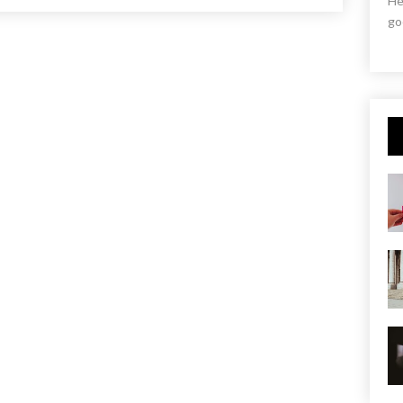
He
go