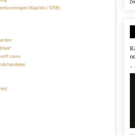
Dit
deelsvermogen (Kaptein / DSB)
aarden
K
thiek"
o
 soft cases
nds handelen
ren)