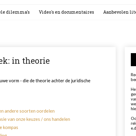
le dilemma's
Video's en documentaires
Aanbevolen lit
ek: in theorie
Rec
be
ruwe vorm - die de theorie achter de juridische
Het
ge
va
we
hie
 en andere soorten oordelen
Oo
nsie van onze keuzes / ons handelen
re
le kompas
e.d
ling