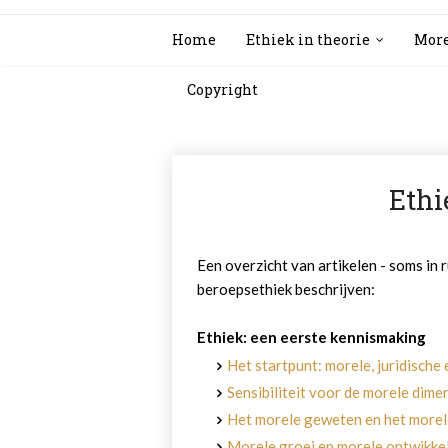
Home
Ethiek in theorie
More
Copyright
Ethi
Een overzicht van artikelen - soms in 
beroepsethiek beschrijven:
Ethiek: een eerste kennismaking
Het startpunt: morele, juridische
Sensibiliteit voor de morele dime
Het morele geweten en het more
Morele groei en morele ontwikke