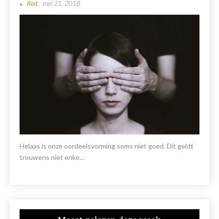
Red.
mei 21, 2018
Helaas is onze oordeelsvorming soms niet goed. Dit geldt
trouwens niet enke…