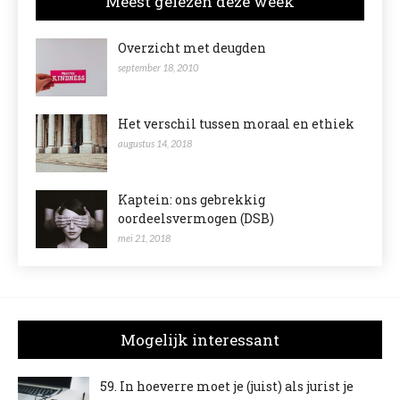
Meest gelezen deze week
Overzicht met deugden
september 18, 2010
Het verschil tussen moraal en ethiek
augustus 14, 2018
Kaptein: ons gebrekkig
oordeelsvermogen (DSB)
mei 21, 2018
Mogelijk interessant
59. In hoeverre moet je (juist) als jurist je