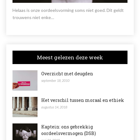
Helaas is onze oordeelsvorming soms niet goed. Dit geldt
trouwens niet enke…
Meest gelezen deze week
Overzicht met deugden
september 18, 2010
Het verschil tussen moraal en ethiek
augustus 14, 2018
Kaptein: ons gebrekkig
oordeelsvermogen (DSB)