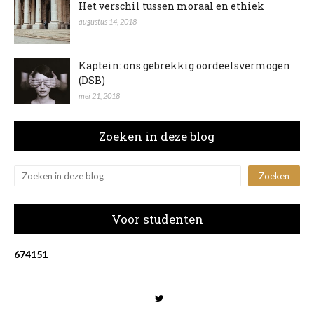
Het verschil tussen moraal en ethiek
augustus 14, 2018
Kaptein: ons gebrekkig oordeelsvermogen
(DSB)
mei 21, 2018
Zoeken in deze blog
Voor studenten
6
7
4
1
5
1