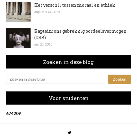
Het verschil tussen moraal en ethiek
augustus 14, 2018
Kaptein: ons gebrekkig oordeelsvermogen
(DSB)
mei 21, 2018
Zoeken in deze blog
Voor studenten
6
7
4
2
0
9