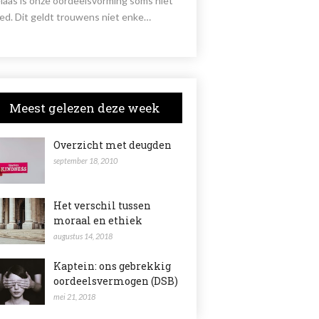
laas is onze oordeelsvorming soms niet
ed. Dit geldt trouwens niet enke…
Meest gelezen deze week
Overzicht met deugden
september 18, 2010
Het verschil tussen
moraal en ethiek
augustus 14, 2018
Kaptein: ons gebrekkig
oordeelsvermogen (DSB)
mei 21, 2018