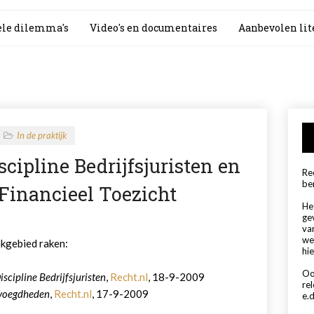
le dilemma's
Video's en documentaires
Aanbevolen lit
In de praktijk
ipline Bedrijfsjuristen en
Rec
be
Financieel Toezicht
Het
ge
va
we
akgebied raken:
hie
Oo
scipline Bedrijfsjuristen
,
Recht.nl
, 18-9-2009
re
evoegdheden
,
Recht.nl
, 17-9-2009
e.d