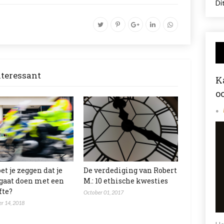
Dit
nteressant
K
o
et je zeggen dat je
De verdediging van Robert
 gaat doen met een
M.: 10 ethische kwesties
fte?
October 01, 2017
r 14, 2018