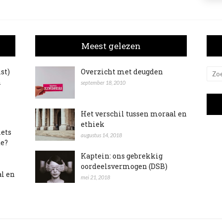
Meest gelezen
ist)
Overzicht met deugden
n
september 18, 2010
Het verschil tussen moraal en
ethiek
iets
augustus 14, 2018
te?
Kaptein: ons gebrekkig
oordeelsvermogen (DSB)
al en
mei 21, 2018