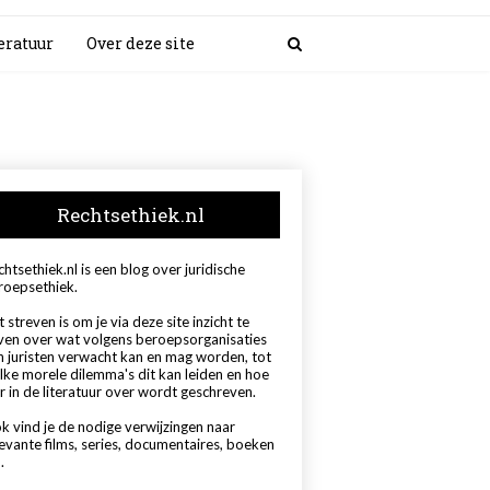
eratuur
Over deze site
Rechtsethiek.nl
htsethiek.nl is een blog over juridische
roepsethiek.
 streven is om je via deze site inzicht te
ven over wat volgens beroepsorganisaties
n juristen verwacht kan en mag worden, tot
lke morele dilemma's dit kan leiden en hoe
r in de literatuur over wordt geschreven.
k vind je de nodige verwijzingen naar
levante films, series, documentaires, boeken
.