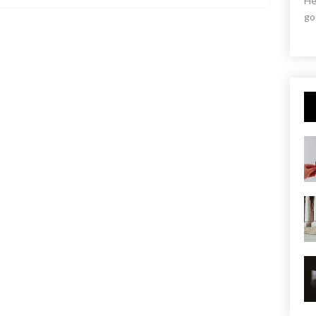
He
go