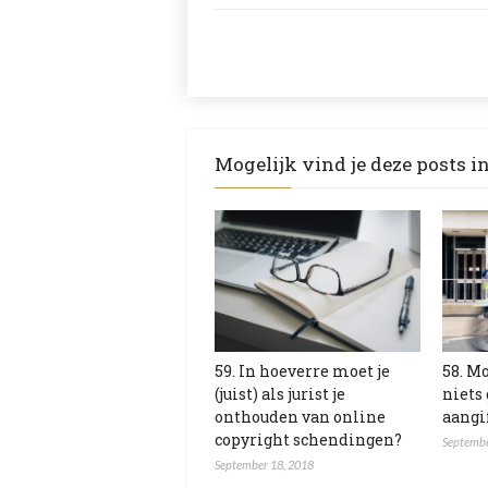
Mogelijk vind je deze posts i
59. In hoeverre moet je
58. Mo
(juist) als jurist je
niets
onthouden van online
aangi
copyright schendingen?
Septembe
September 18, 2018