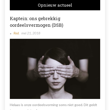
Opnieuw actueel
Kaptein: ons gebrekkig
oordeelsvermogen (DSB)
Red.
mei 21, 2018
Helaas is onze oordeelsvorming soms niet goed. Dit geldt