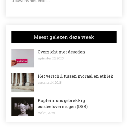
trouwens niet enke…
Meest gelezen deze week
Overzicht met deugden
september 18, 2010
Het verschil tussen moraal en ethiek
augustus 14, 2018
Kaptein: ons gebrekkig
oordeelsvermogen (DSB)
mei 21, 2018