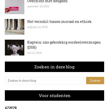
Overzicht met deugden
september 18, 2010
Het verschil tussen moraal en ethiek
augustus 14, 2018
Kaptein: ons gebrekkig oordeelsvermogen
(DSB)
mei 21, 2018
Zoeken in deze blog
Voor studenten
6
7
3
9
7
8