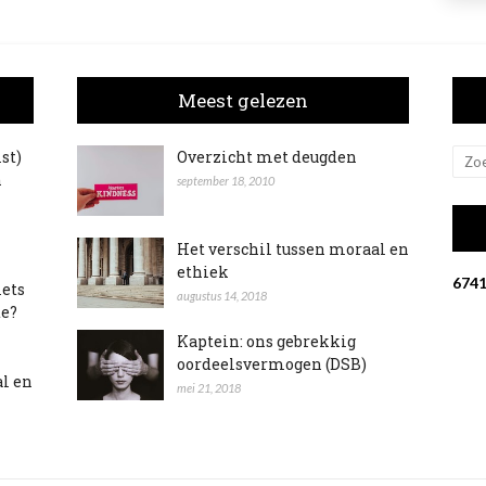
Meest gelezen
ist)
Overzicht met deugden
n
september 18, 2010
Het verschil tussen moraal en
ethiek
6
7
4
iets
augustus 14, 2018
te?
Kaptein: ons gebrekkig
oordeelsvermogen (DSB)
al en
mei 21, 2018