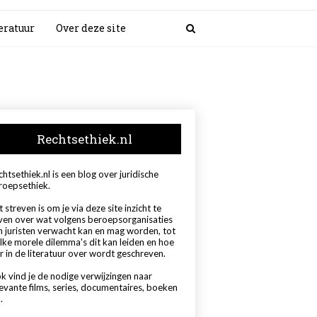
eratuur
Over deze site
Rechtsethiek.nl
htsethiek.nl is een blog over juridische
roepsethiek.
 streven is om je via deze site inzicht te
ven over wat volgens beroepsorganisaties
n juristen verwacht kan en mag worden, tot
lke morele dilemma's dit kan leiden en hoe
r in de literatuur over wordt geschreven.
k vind je de nodige verwijzingen naar
levante films, series, documentaires, boeken
.