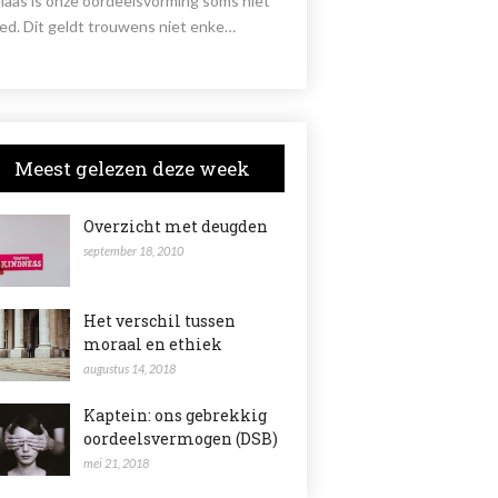
laas is onze oordeelsvorming soms niet
ed. Dit geldt trouwens niet enke…
Meest gelezen deze week
Overzicht met deugden
september 18, 2010
Het verschil tussen
moraal en ethiek
augustus 14, 2018
Kaptein: ons gebrekkig
oordeelsvermogen (DSB)
mei 21, 2018