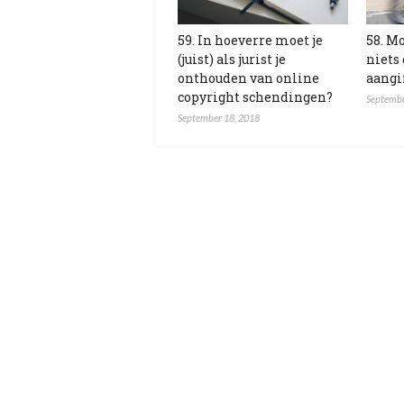
59. In hoeverre moet je
58. Mo
(juist) als jurist je
niets
onthouden van online
aangi
copyright schendingen?
Septembe
September 18, 2018