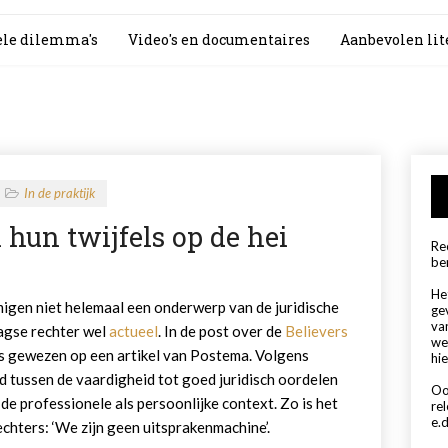
le dilemma's
Video's en documentaires
Aanbevolen lit
In de praktijk
 hun twijfels op de hei
Rec
be
Het
gen niet helemaal een onderwerp van de juridische
ge
va
agse rechter wel
actueel
. In de post over de
Believers
we
 gewezen op een artikel van Postema. Volgens
hie
nd tussen de vaardigheid tot goed juridisch oordelen
Oo
de professionele als persoonlijke context. Zo is het
re
e.d
chters: ‘We zijn geen uitsprakenmachine’.