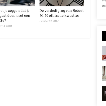
He
go
et je zeggen dat je
De verdediging van Robert
 gaat doen met een
M.: 10 ethische kwesties
fte?
October 01, 2017
r 14, 2018