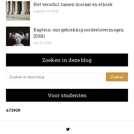
Het verschil tussen moraal en ethiek
augustus 14, 2018
Kaptein: ons gebrekkig oordeelsvermogen
(DSB)
mei 21, 2018
Zoeken in deze blog
Voor studenten
6
7
3
9
0
9