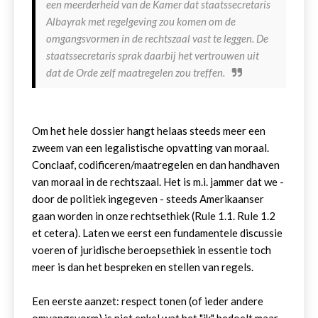
een meerderheid van de Kamer dat staatssecretaris
Albayrak met regelgeving zou komen om de
omgangsvormen in de rechtszaal vast te leggen. De
staatssecretaris sprak daarbij het vertrouwen uit
dat de Orde zelf maatregelen zou treffen.
Om het hele dossier hangt helaas steeds meer een
zweem van een legalistische opvatting van moraal.
Conclaaf, codificeren/maatregelen en dan handhaven
van moraal in de rechtszaal. Het is m.i. jammer dat we -
door de politiek ingegeven - steeds Amerikaanser
gaan worden in onze rechtsethiek (Rule 1.1. Rule 1.2
et cetera). Laten we eerst een fundamentele discussie
voeren of juridische beroepsethiek in essentie toch
meer is dan het bespreken en stellen van regels.
Een eerste aanzet: respect tonen (of ieder andere