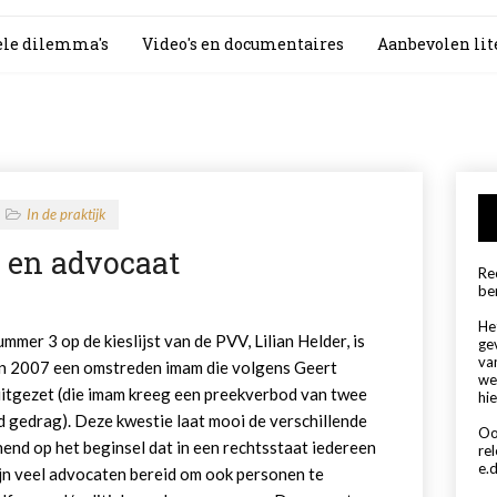
le dilemma's
Video's en documentaires
Aanbevolen lit
In de praktijk
 en advocaat
Rec
be
Het
mmer 3 op de kieslijst van de PVV, Lilian Helder, is
ge
va
in 2007 een omstreden imam die volgens Geert
we
itgezet (die imam kreeg een preekverbod van twee
hie
 gedrag). Deze kwestie laat mooi de verschillende
Oo
end op het beginsel dat in een rechtsstaat iedereen
re
e.d
jn veel advocaten bereid om ook personen te