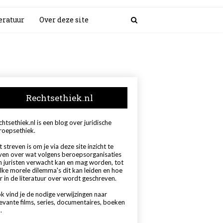
eratuur
Over deze site
Rechtsethiek.nl
htsethiek.nl is een blog over juridische
roepsethiek.
 streven is om je via deze site inzicht te
ven over wat volgens beroepsorganisaties
n juristen verwacht kan en mag worden, tot
lke morele dilemma's dit kan leiden en hoe
r in de literatuur over wordt geschreven.
k vind je de nodige verwijzingen naar
levante films, series, documentaires, boeken
.