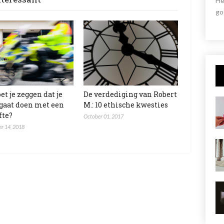
He
go
et je zeggen dat je
De verdediging van Robert
 gaat doen met een
M.: 10 ethische kwesties
fte?
October 01, 2017
r 14, 2018