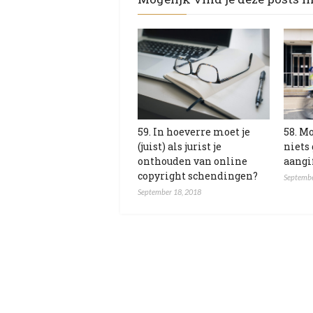
59. In hoeverre moet je
58. Mo
(juist) als jurist je
niets
onthouden van online
aangi
copyright schendingen?
Septembe
September 18, 2018