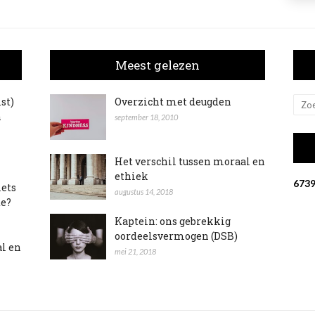
Meest gelezen
ist)
Overzicht met deugden
n
september 18, 2010
Het verschil tussen moraal en
ethiek
6
7
3
iets
augustus 14, 2018
te?
Kaptein: ons gebrekkig
oordeelsvermogen (DSB)
al en
mei 21, 2018