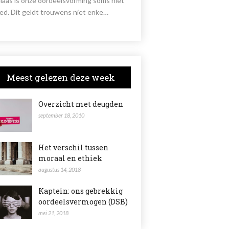
laas is onze oordeelsvorming soms niet
ed. Dit geldt trouwens niet enke…
Meest gelezen deze week
Overzicht met deugden
september 18, 2010
Het verschil tussen
moraal en ethiek
augustus 14, 2018
Kaptein: ons gebrekkig
oordeelsvermogen (DSB)
mei 21, 2018