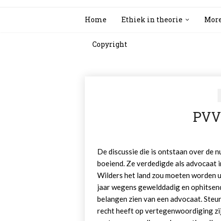
Home
Ethiek in theorie
More
Copyright
PVV
De discussie die is ontstaan over de nu
boeiend. Ze verdedigde als advocaat 
Wilders het land zou moeten worden u
jaar wegens gewelddadig en ophitsend
belangen zien van een advocaat. Steun
recht heeft op vertegenwoordiging zi