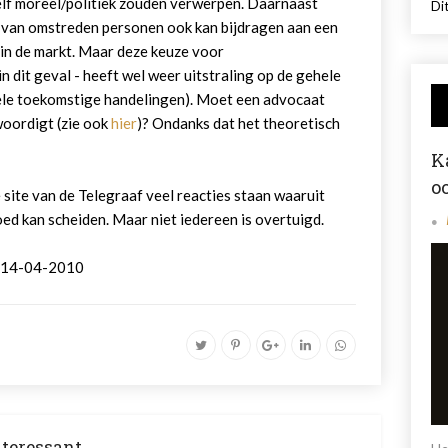
elf moreel/politiek zouden verwerpen. Daarnaast
Dit
van omstreden personen ook kan bijdragen aan een
 in de markt. Maar deze keuze voor
 dit geval - heeft wel weer uitstraling op de gehele
uele toekomstige handelingen). Moet een advocaat
woordigt (zie ook
hier
)? Ondanks dat het theoretisch
K
o
e site van de Telegraaf veel reacties staan waaruit
oed kan scheiden. Maar niet iedereen is overtuigd.
, 14-04-2010
nteressant