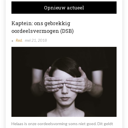
Opnieuw actueel
Kaptein: ons gebrekkig
oordeelsvermogen (DSB)
Red.
mei 21, 2018
Helaas is onze oordeelsvorming soms niet goed. Dit geldt