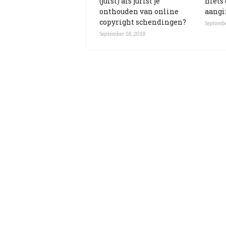
(juist) als jurist je
niets
onthouden van online
aangi
copyright schendingen?
Septembe
September 18, 2018