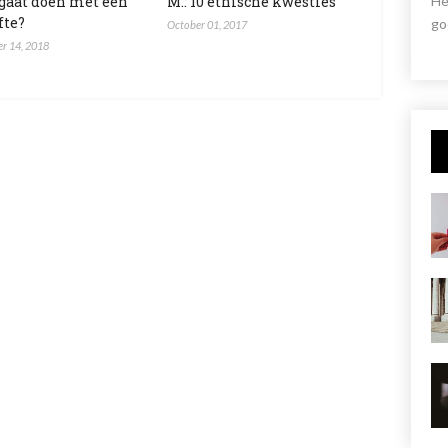
 gaat doen met een
M.: 10 ethische kwesties
He
fte?
go
October 01, 2017
r 14, 2018