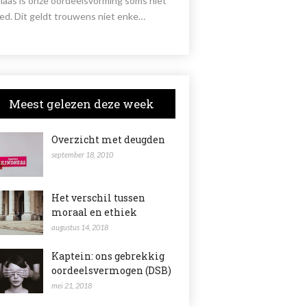
laas is onze oordeelsvorming soms niet
ed. Dit geldt trouwens niet enke…
Meest gelezen deze week
Overzicht met deugden
september 18, 2010
Het verschil tussen
moraal en ethiek
augustus 14, 2018
Kaptein: ons gebrekkig
oordeelsvermogen (DSB)
mei 21, 2018