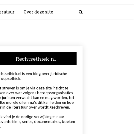
eratuur
Over deze site
Rechtsethiek.nl
htsethiek.nl is een blog over juridische
roepsethiek.
 streven is om je via deze site inzicht te
ven over wat volgens beroepsorganisaties
n juristen verwacht kan en mag worden, tot
lke morele dilemma's dit kan leiden en hoe
r in de literatuur over wordt geschreven.
k vind je de nodige verwijzingen naar
levante films, series, documentaires, boeken
.