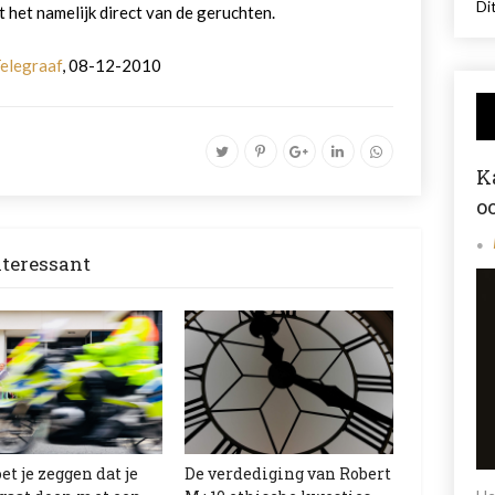
Dit
 het namelijk direct van de geruchten.
elegraaf
, 08-12-2010
K
o
nteressant
et je zeggen dat je
De verdediging van Robert