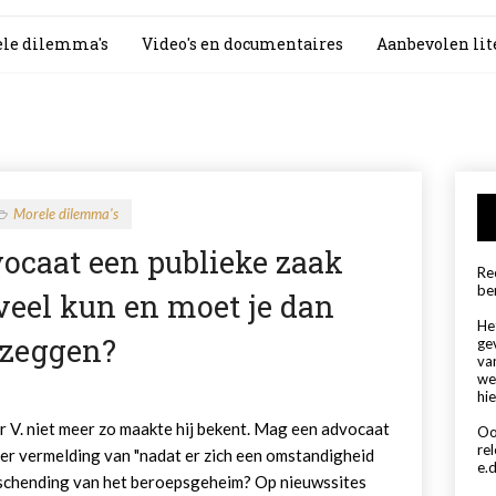
le dilemma's
Video's en documentaires
Aanbevolen lit
Morele dilemma's
dvocaat een publieke zaak
Rec
be
veel kun en moet je dan
Het
zeggen?
ge
va
we
hie
V. niet meer zo maakte hij bekent. Mag een advocaat
Oo
re
er vermelding van "nadat er zich een omstandigheid
e.d
n schending van het beroepsgeheim? Op nieuwssites