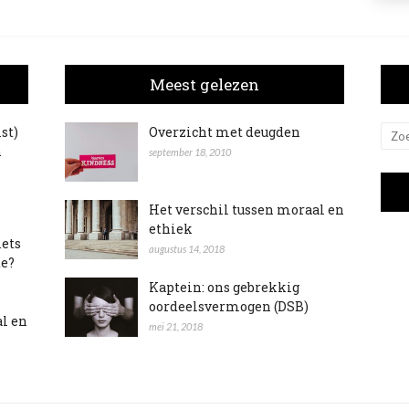
Meest gelezen
ist)
Overzicht met deugden
n
september 18, 2010
Het verschil tussen moraal en
ethiek
iets
augustus 14, 2018
te?
Kaptein: ons gebrekkig
oordeelsvermogen (DSB)
al en
mei 21, 2018