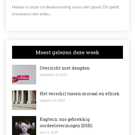
Helaas is onze oordeelsvorming soms niet goed. Dit geldt
trouwens niet enke…
Meest gelezen deze week
Overzicht met deugden
september 18, 2010
Het verschil tussen moraal en ethiek
augustus 14, 2018
Kaptein: ons gebrekkig
oordeelsvermogen (DSB)
mei 21, 2018