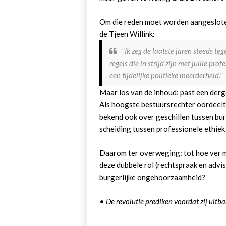
Om die reden moet worden aangesloten 
de Tjeen Willink:
"Ik zeg de laatste jaren steeds te
regels die in strijd zijn met jullie pr
een tijdelijke politieke meerderheid."
Maar los van de inhoud: past een derg
Als hoogste bestuursrechter oordeelt
bekend ook over geschillen tussen bu
scheiding tussen professionele ethiek 
Daarom ter overweging: tot hoe ver mag
deze dubbele rol (rechtspraak en advi
burgerlijke ongehoorzaamheid?
•
De revolutie prediken voordat zij uitba