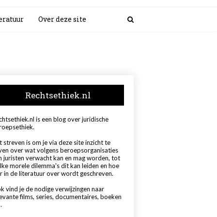
eratuur
Over deze site
Rechtsethiek.nl
htsethiek.nl is een blog over juridische
roepsethiek.
 streven is om je via deze site inzicht te
ven over wat volgens beroepsorganisaties
n juristen verwacht kan en mag worden, tot
lke morele dilemma's dit kan leiden en hoe
r in de literatuur over wordt geschreven.
k vind je de nodige verwijzingen naar
levante films, series, documentaires, boeken
.