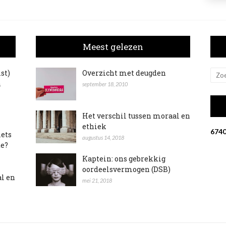
Meest gelezen
ist)
Overzicht met deugden
n
september 18, 2010
Het verschil tussen moraal en
ethiek
6
7
4
iets
augustus 14, 2018
te?
Kaptein: ons gebrekkig
oordeelsvermogen (DSB)
al en
mei 21, 2018