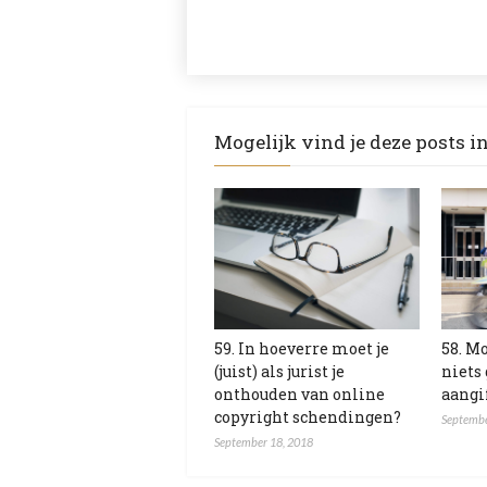
Mogelijk vind je deze posts i
59. In hoeverre moet je
58. Mo
(juist) als jurist je
niets
onthouden van online
aangi
copyright schendingen?
Septembe
September 18, 2018