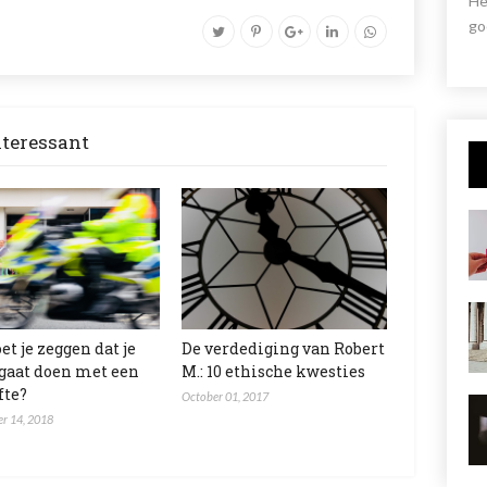
He
go
nteressant
et je zeggen dat je
De verdediging van Robert
 gaat doen met een
M.: 10 ethische kwesties
fte?
October 01, 2017
r 14, 2018