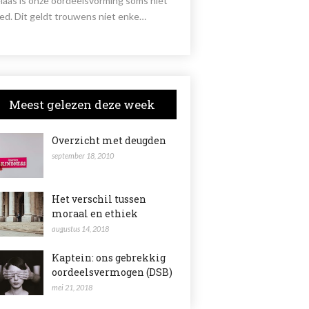
laas is onze oordeelsvorming soms niet
ed. Dit geldt trouwens niet enke…
Meest gelezen deze week
Overzicht met deugden
september 18, 2010
Het verschil tussen
moraal en ethiek
augustus 14, 2018
Kaptein: ons gebrekkig
oordeelsvermogen (DSB)
mei 21, 2018