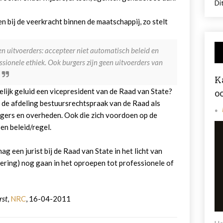
Dit
bij de veerkracht binnen de maatschappij, zo stelt
gen uitvoerders: accepteer niet automatisch beleid en
ofessionele ethiek. Ook burgers zijn geen uitvoerders van
K
elijk geluid een vicepresident van de Raad van State?
o
 de afdeling bestuursrechtspraak van de Raad als
rgers en overheden. Ook die zich voordoen op de
en beleid/regel.
 een jurist bij de Raad van State in het licht van
sering) nog gaan in het oproepen tot professionele of
rst
,
NRC
, 16-04-2011