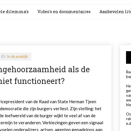
le dilemma's
Video's en documentaires
Aanbevolen lit
In de praktijk
ongehoorzaamheid als de
Rec
be
niet functioneert?
Het
ge
va
we
 vicepresident van de Raad van State Herman Tjeen
hie
democratie die zijn burgers verliest. Zijn stelling: het
Oo
de leefwereld van de burger wijkt te veel af van de
re
termijn te veranderen. Verkiezingen geven een signaal
e.d
 voelen onderwijzers, artsen, agenten genadeloos aan.