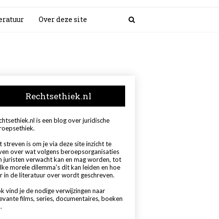
eratuur
Over deze site
Rechtsethiek.nl
htsethiek.nl is een blog over juridische
roepsethiek.
 streven is om je via deze site inzicht te
ven over wat volgens beroepsorganisaties
n juristen verwacht kan en mag worden, tot
lke morele dilemma's dit kan leiden en hoe
r in de literatuur over wordt geschreven.
k vind je de nodige verwijzingen naar
levante films, series, documentaires, boeken
.