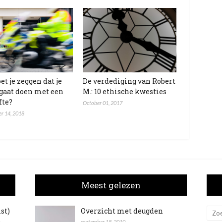
et je zeggen dat je
De verdediging van Robert
 gaat doen met een
M.: 10 ethische kwesties
fte?
October 01, 2017
r 14, 2018
Meest gelezen
ist)
Overzicht met deugden
n
september 18, 2010