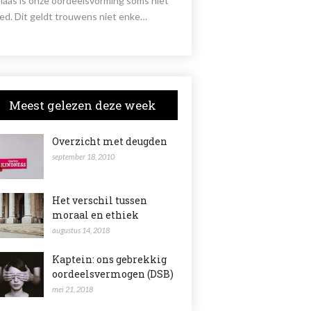
laas is onze oordeelsvorming soms niet
ed. Dit geldt trouwens niet enke…
Meest gelezen deze week
Overzicht met deugden
september 18, 2010
Het verschil tussen
moraal en ethiek
augustus 14, 2018
Kaptein: ons gebrekkig
oordeelsvermogen (DSB)
mei 21, 2018