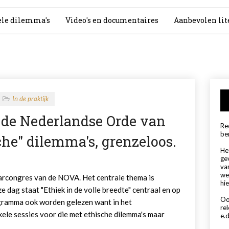
le dilemma's
Video's en documentaires
Aanbevolen lit
In de praktijk
 de Nederlandse Orde van
Rec
be
he" dilemma's, grenzeloos.
Het
ge
va
we
arcongres van de NOVA. Het centrale thema is
hie
e dag staat "Ethiek in de volle breedte" centraal en op
Oo
gramma ook worden gelezen want in het
re
le sessies voor die met ethische dilemma's maar
e.d