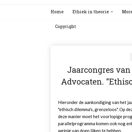
Home
Ethiek in theorie
More
Copyright
Jaarcongres van
Advocaten. "Ethisc
Hieronder de aankondiging van het ja
"ethisch dilemma's, grenzeloos". Op dez
deze manier moet het voorlopige pro
parallelprogramma komen ook nog enke
weinig van doen lijken te hebben.