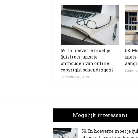
59. In hoeverre moet je
58. Mo
(juist) als jurist je
niets
onthouden van online
aangi
copyright schendingen?
Septembe
September 18, 2018
Mogelijk interessant
59. In hoeverre moet je (ju
als jurist je onthouden va