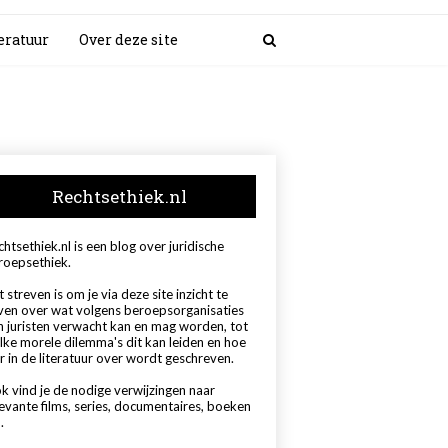
eratuur
Over deze site
Rechtsethiek.nl
htsethiek.nl is een blog over juridische
roepsethiek.
 streven is om je via deze site inzicht te
ven over wat volgens beroepsorganisaties
n juristen verwacht kan en mag worden, tot
lke morele dilemma's dit kan leiden en hoe
r in de literatuur over wordt geschreven.
k vind je de nodige verwijzingen naar
levante films, series, documentaires, boeken
.