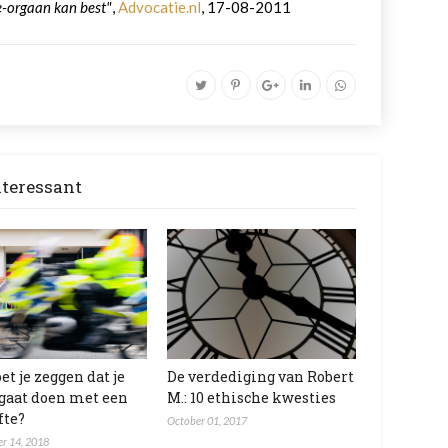
e-orgaan kan best"
,
Advocatie.nl
, 17-08-2011
nteressant
et je zeggen dat je
De verdediging van Robert
 gaat doen met een
M.: 10 ethische kwesties
fte?
October 01, 2017
r 14, 2018