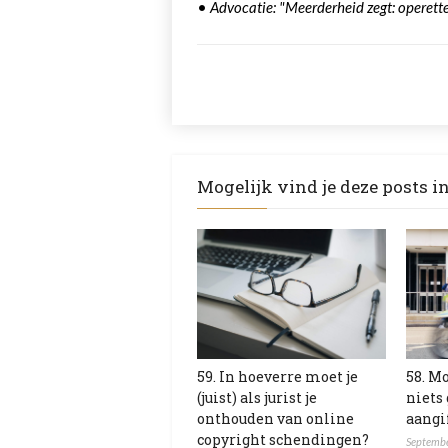
•
Advocatie: "Meerderheid zegt: operett
Mogelijk vind je deze posts i
59. In hoeverre moet je
58. Mo
(juist) als jurist je
niets
onthouden van online
aangi
copyright schendingen?
Septembe