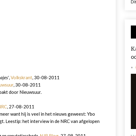
Dit
K
o
ajes'
,
Volkskrant
, 30-08-2011
uwsuur
, 30-08-2011
pakt door Nieuwsuur.
NRC
, 27-08-2011
 meer want hij is veel in het nieuws geweest: Ybo
gt. Leestip: het interview in de NRC van afgelopen
g en reputatieschade
,
NJB Blog
, 27-08-2011