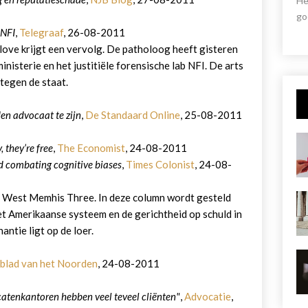
He
go
 NFI
,
Telegraaf
, 26-08-2011
ve krijgt een vervolg. De patholoog heeft gisteren
isterie en het justitiële forensische lab NFI. De arts
tegen de staat.
en advocaat te zijn
,
De Standaard Online
, 25-08-2011
 they’re free
,
The Economist
, 24-08-2011
 combating cognitive biases
,
Times Colonist
, 24-08-
e West Memhis Three. In deze column wordt gesteld
het Amerikaanse systeem en de gerichtheid op schuld in
antie ligt op de loer.
blad van het Noorden
, 24-08-2011
ocatenkantoren hebben veel teveel cliënten"
,
Advocatie
,