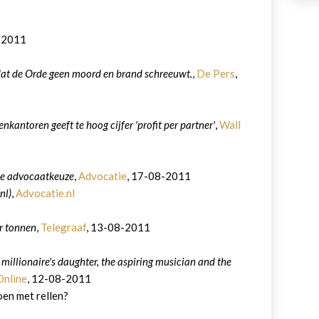
-2011
 dat de Orde geen moord en brand schreeuwt.
,
De Pers
,
kantoren geeft te hoog cijfer 'profit per partner'
,
Wall
ije advocaatkeuze
,
Advocatie
, 17-08-2011
nl)
,
Advocatie.nl
r tonnen
,
Telegraaf
, 13-08-2011
e millionaire's daughter, the aspiring musician and the
Online
, 12-08-2011
oen met rellen?