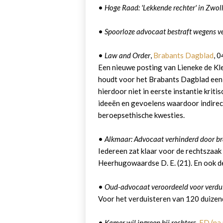
•
Hoge Raad: 'Lekkende rechter' in Zwoll
•
Spoorloze advocaat bestraft wegens ve
•
Law and Order
,
Brabants Dagblad
, 
Een nieuwe posting van Lieneke de Kle
houdt voor het Brabants Dagblad een w
hierdoor niet in eerste instantie kritis
ideeën en gevoelens waardoor indirec
beroepsethische kwesties.
•
Alkmaar: Advocaat verhinderd door b
Iedereen zat klaar voor de rechtszaa
Heerhugowaardse D. E. (21). En ook d
•
Oud-advocaat veroordeeld voor verdui
Voor het verduisteren van 120 duizen
•
Kamer wil ingreep bij rechters
,
FD (na 