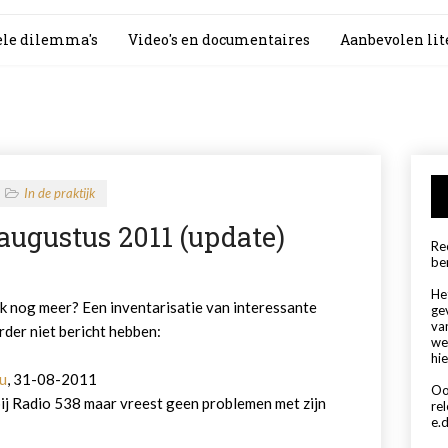
le dilemma's
Video's en documentaires
Aanbevolen lit
In de praktijk
 augustus 2011 (update)
Rec
be
Het
k nog meer? Een inventarisatie van interessante
ge
va
der niet bericht hebben:
we
hie
u
, 31-08-2011
Oo
bij Radio 538 maar vreest geen problemen met zijn
re
e.d