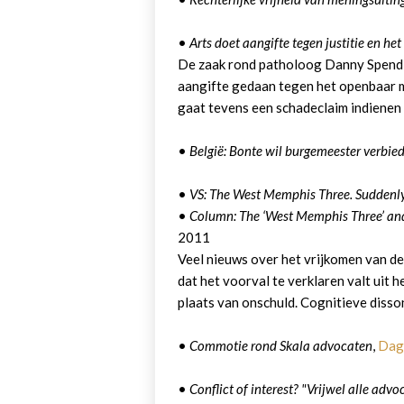
•
Arts doet aangifte tegen justitie en het
De zaak rond patholoog Danny Spendlo
aangifte gedaan tegen het openbaar min
gaat tevens een schadeclaim indienen 
•
België: Bonte wil burgemeester verbied
•
VS: The West Memphis Three. Suddenly,
•
Column: The ‘West Memphis Three’ and
2011
Veel nieuws over het vrijkomen van d
dat het voorval te verklaren valt uit 
plaats van onschuld. Cognitieve disson
•
Commotie rond Skala advocaten
,
Dag
•
Conflict of interest? "Vrijwel alle adv