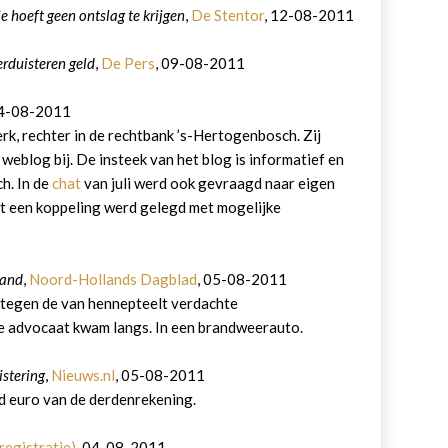
e hoeft geen ontslag te krijgen
,
De Stentor
, 12-08-2011
rduisteren geld
,
De Pers
, 09-08-2011
04-08-2011
rk, rechter in de rechtbank ’s-Hertogenbosch. Zij
eblog bij. De insteek van het blog is informatief en
ch. In de
chat
van juli werd ook gevraagd naar eigen
t een koppeling werd gelegd met mogelijke
rand
,
Noord-Hollands Dagblad
, 05-08-2011
k tegen de van hennepteelt verdachte
e advocaat kwam langs. In een brandweerauto.
stering
,
Nieuws.nl
, 05-08-2011
d euro van de derdenrekening.
registratie)
, 04-08-2011