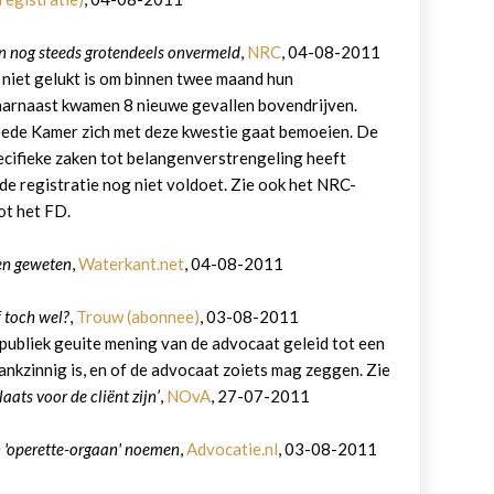
en nog steeds grotendeels onvermeld
,
NRC
, 04-08-2011
 niet gelukt is om binnen twee maand hun
arnaast kwamen 8 nieuwe gevallen bovendrijven.
weede Kamer zich met deze kwestie gaat bemoeien. De
pecifieke zaken tot belangenverstrengeling heeft
t de registratie nog niet voldoet. Zie ook het NRC-
ot het FD.
 en geweten
,
Waterkant.net
, 04-08-2011
f toch wel?
,
Trouw (abonnee)
, 03-08-2011
publiek geuite mening van de advocaat geleid tot een
ankzinnig is, en of de advocaat zoiets mag zeggen. Zie
aats voor de cliënt zijn’
,
NOvA
, 27-07-2011
 'operette-orgaan' noemen
,
Advocatie.nl
, 03-08-2011