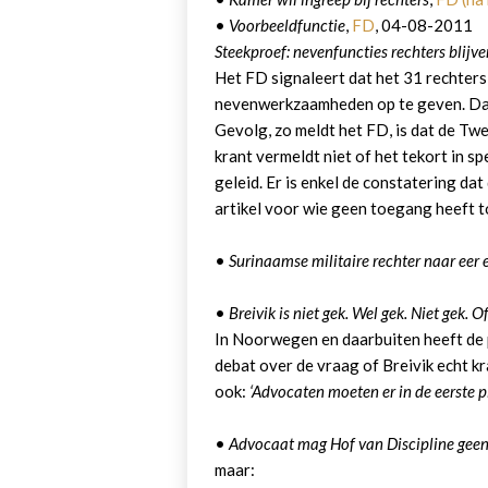
•
Voorbeeldfunctie
,
FD
, 04-08-2011
Steekproef: nevenfuncties rechters blijv
Het FD signaleert dat het 31 rechters
nevenwerkzaamheden op te geven. Da
Gevolg, zo meldt het FD, is dat de T
krant vermeldt niet of het tekort in s
geleid. Er is enkel de constatering da
artikel voor wie geen toegang heeft t
•
Surinaamse militaire rechter naar eer
•
Breivik is niet gek. Wel gek. Niet gek. O
In Noorwegen en daarbuiten heeft de 
debat over de vraag of Breivik echt kr
ook:
‘Advocaten moeten er in de eerste pl
•
Advocaat mag Hof van Discipline geen
maar: