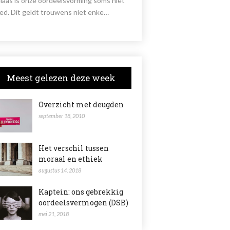
laas is onze oordeelsvorming soms niet
ed. Dit geldt trouwens niet enke…
Meest gelezen deze week
Overzicht met deugden
september 18, 2010
Het verschil tussen
moraal en ethiek
augustus 14, 2018
Kaptein: ons gebrekkig
oordeelsvermogen (DSB)
mei 21, 2018