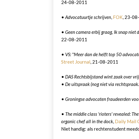
24-08-2011
•
Advocatuurtje schrijven
,
FOK
, 23-08
•
Geen camera erbij graag, Ik snap niet
22-08-2011
•
VS: "Meer dan de helft top 50 advocaten
Street Journal
, 21-08-2011
•
DAS Rechtsbijstand wint zaak over vr
•
De uitspraak (nog niet via rechtspraak.
•
Groningse advocaten fraudeerden voo
•
The middle class 'rioters' revealed: Th
organic chef all in the dock
,
Daily Mail 
Niet handig: als rechtenstudent meed