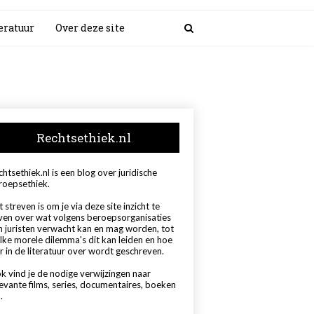
eratuur
Over deze site
Rechtsethiek.nl
htsethiek.nl is een blog over juridische
roepsethiek.
 streven is om je via deze site inzicht te
ven over wat volgens beroepsorganisaties
n juristen verwacht kan en mag worden, tot
lke morele dilemma's dit kan leiden en hoe
r in de literatuur over wordt geschreven.
k vind je de nodige verwijzingen naar
levante films, series, documentaires, boeken
.