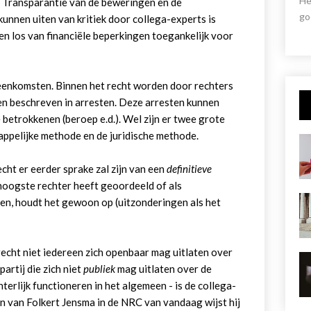
He
 Transparantie van de beweringen en de
go
nnen uiten van kritiek door collega-experts is
ven los van financiële beperkingen toegankelijk voor
eenkomsten. Binnen het recht worden door rechters
n beschreven in arresten. Deze arresten kunnen
etrokkenen (beroep e.d.). Wel zijn er twee grote
appelijke methode en de juridische methode.
echt er eerder sprake zal zijn van een
definitieve
 hoogste rechter heeft geoordeeld of als
en, houdt het gewoon op (uitzonderingen als het
recht niet iedereen zich openbaar mag uitlaten over
artij die zich niet
publiek
mag uitlaten over de
hterlijk functioneren in het algemeen - is de collega-
mn van Folkert Jensma in de NRC van vandaag wijst hij