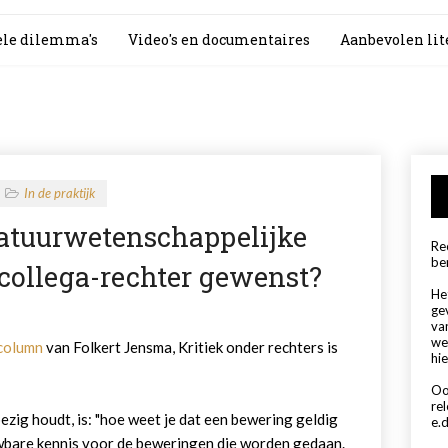
le dilemma's
Video's en documentaires
Aanbevolen lit
In de praktijk
natuurwetenschappelijke
Rec
be
collega-rechter gewenst?
Het
ge
va
we
column
van Folkert Jensma, Kritiek onder rechters is
hie
Oo
re
bezig houdt, is: "hoe weet je dat een bewering geldig
e.d
uwbare kennis voor de beweringen die worden gedaan.