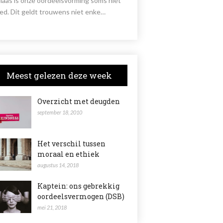
laas is onze oordeelsvorming soms niet
ed. Dit geldt trouwens niet enke…
Meest gelezen deze week
Overzicht met deugden
september 18, 2010
Het verschil tussen
moraal en ethiek
augustus 14, 2018
Kaptein: ons gebrekkig
oordeelsvermogen (DSB)
mei 21, 2018