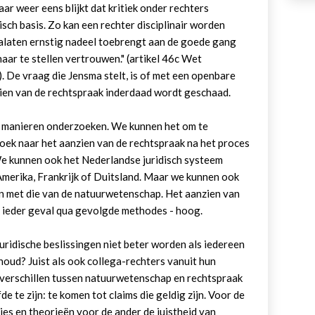
ar weer eens blijkt dat kritiek onder rechters
isch basis. Zo kan een rechter disciplinair worden
 nalaten ernstig nadeel toebrengt aan de goede gang
haar te stellen vertrouwen." (artikel 46c Wet
. De vraag die Jensma stelt, is of met een openbare
zien van de rechtspraak inderdaad wordt geschaad.
e manieren onderzoeken. We kunnen het om te
oek naar het aanzien van de rechtspraak na het proces
We kunnen ook het Nederlandse juridisch systeem
Amerika, Frankrijk of Duitsland. Maar we kunnen ook
en met die van de natuurwetenschap. Het aanzien van
in ieder geval qua gevolgde methodes - hoog.
ridische beslissingen niet beter worden als iedereen
nhoud? Juist als ook collega-rechters vanuit hun
e verschillen tussen natuurwetenschap en rechtspraak
de te zijn: te komen tot claims die geldig zijn. Voor de
ies en theorieën voor de ander de juistheid van