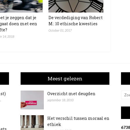
et je zeggen dat je
De verdediging van Robert
 gaat doen met een
M.: 10 ethische kwesties
fte?
October 01, 2017
r 14, 2018
Meest gelezen
ist)
Overzicht met deugden
n
september 18, 2010
Het verschil tussen moraal en
ethiek
6
7
3
iets