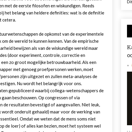
Dit
en met de eerste filosofen en wiskundigen. Reeds
ij het belang van heldere definities: wat is de definitie
t cetera.
atuurwetenschappen de opkomst van de experimentele
 om de wereld te kunnen kennen. Van de empirische
K
arheid bewijzen als van de wiskundige wereld maar
o
des (door experiment, controle, correctie en
 een zo groot mogelijke betrouwbaarheid. Als een
chapper met genoeg proefpersonen werken, moet
fpersonen zijn uitgezet en zullen meta-analyses de
stigen. Nu wordt het belangrijk voor ons.
aten gepubliceerd waarbij collega-wetenschappers de
ch gaan beschouwen. Op congressen of via
n de resultaten bevestigd of aangevallen. Niet leuk,
k wordt onderuit gehaald) maar voor de werking van
ssentieel. Omdat we weten dat de mens soms niet
t op de loer) of alles kan bezien, moet het systeem wel