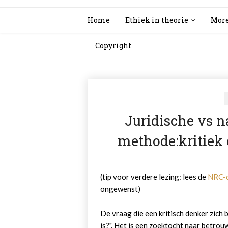
Home
Ethiek in theorie
More
Copyright
Juridische vs 
methode:kritiek 
(tip voor verdere lezing: lees de
NRC-
ongewenst)
De vraag die een kritisch denker zich 
is?". Het is een zoektocht naar betro