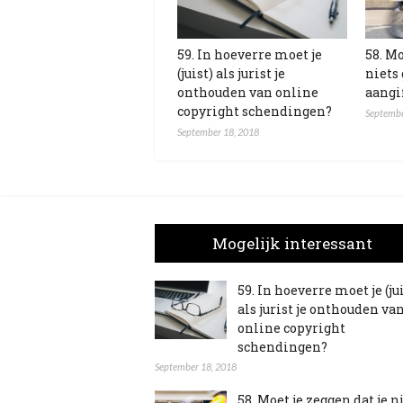
59. In hoeverre moet je
58. Mo
(juist) als jurist je
niets
onthouden van online
aangi
copyright schendingen?
Septembe
September 18, 2018
Mogelijk interessant
59. In hoeverre moet je (ju
als jurist je onthouden va
online copyright
schendingen?
September 18, 2018
58. Moet je zeggen dat je n