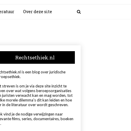
eratuur
Over deze site
Rechtsethiek.nl
htsethiek.nl is een blog over juridische
roepsethiek.
 streven is om je via deze site inzicht te
ven over wat volgens beroepsorganisaties
n juristen verwacht kan en mag worden, tot
lke morele dilemma's dit kan leiden en hoe
r in de literatuur over wordt geschreven.
k vind je de nodige verwijzingen naar
levante films, series, documentaires, boeken
.