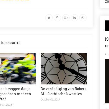
Dit
K
nteressant
o
et je zeggen dat je
De verdediging van Robert
 gaat doen met een
M.: 10 ethische kwesties
fte?
October 01, 2017
r 14, 2018