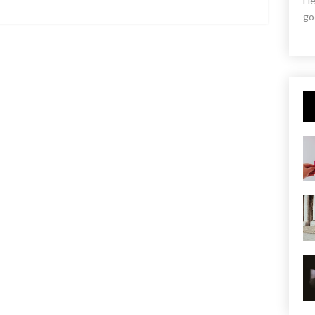
He
go