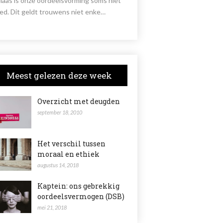
laas is onze oordeelsvorming soms niet
ed. Dit geldt trouwens niet enke…
Meest gelezen deze week
Overzicht met deugden
september 18, 2010
Het verschil tussen
moraal en ethiek
augustus 14, 2018
Kaptein: ons gebrekkig
oordeelsvermogen (DSB)
mei 21, 2018