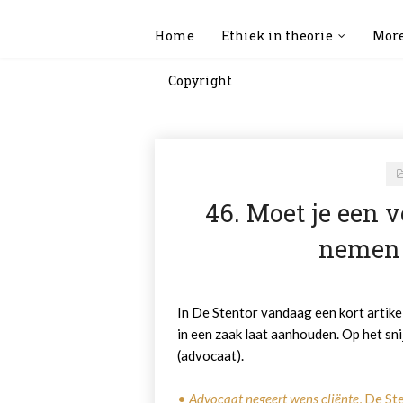
Home
Ethiek in theorie
More
Copyright
46. Moet je een 
nemen 
In De Stentor vandaag een kort artike
in een zaak laat aanhouden. Op het sni
(advocaat).
•
Advocaat negeert wens cliënte
, De S