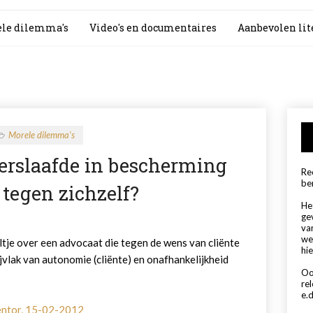
le dilemma's
Video's en documentaires
Aanbevolen lit
Morele dilemma's
verslaafde in bescherming
Rec
be
tegen zichzelf?
Het
ge
va
we
ltje over een advocaat die tegen de wens van cliënte
hie
jvlak van autonomie (cliënte) en onafhankelijkheid
Oo
re
e.d
tentor, 15-02-2012