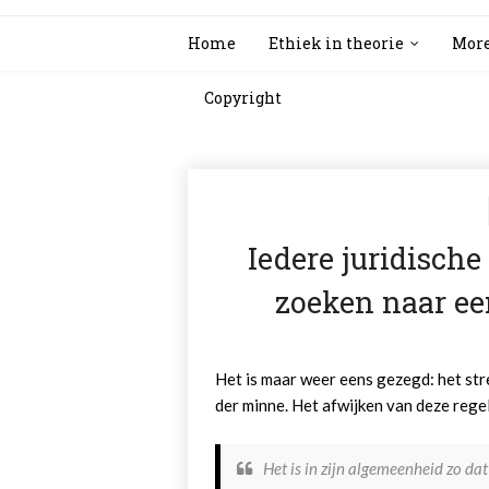
Home
Ethiek in theorie
More
Copyright
Iedere juridisch
zoeken naar ee
Het is maar weer eens gezegd: het stre
der minne. Het afwijken van deze reg
Het is in zijn algemeenheid zo da