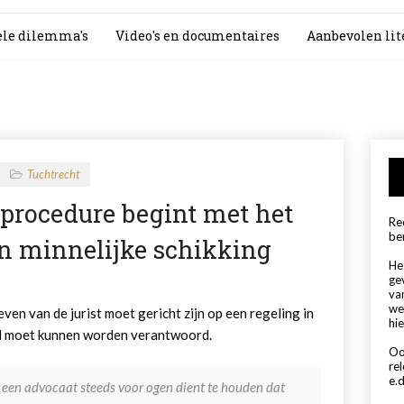
le dilemma's
Video's en documentaires
Aanbevolen lit
Tuchtrecht
e procedure begint met het
Rec
be
n minnelijke schikking
Het
ge
va
we
ven van de jurist moet gericht zijn op een regeling in
hie
el moet kunnen worden verantwoord.
Oo
re
e.d
t een advocaat steeds voor ogen dient te houden dat