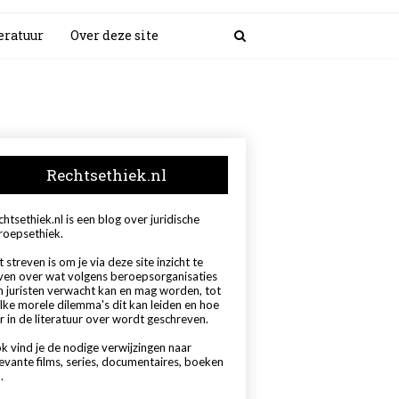
eratuur
Over deze site
Rechtsethiek.nl
htsethiek.nl is een blog over juridische
roepsethiek.
 streven is om je via deze site inzicht te
ven over wat volgens beroepsorganisaties
n juristen verwacht kan en mag worden, tot
lke morele dilemma's dit kan leiden en hoe
r in de literatuur over wordt geschreven.
k vind je de nodige verwijzingen naar
levante films, series, documentaires, boeken
.