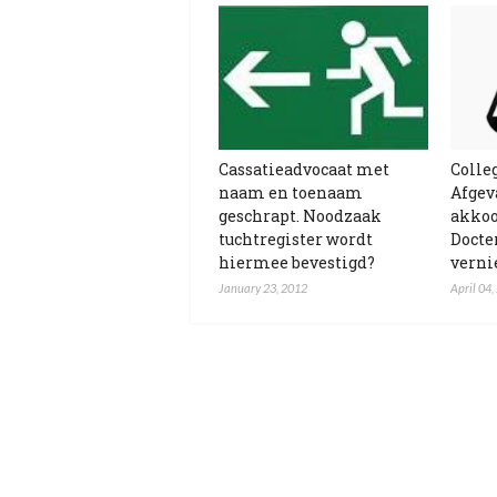
Cassatieadvocaat met
Colle
naam en toenaam
Afgev
geschrapt. Noodzaak
akkoo
tuchtregister wordt
Docter
hiermee bevestigd?
verni
January 23, 2012
April 04,