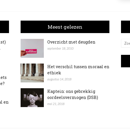
Meest gelezen
ist)
Overzicht met deugden
n
september 18, 2010
Het verschil tussen moraal en
ethiek
iets
augustus 14, 2018
te?
Kaptein: ons gebrekkig
oordeelsvermogen (DSB)
al en
mei 21, 2018