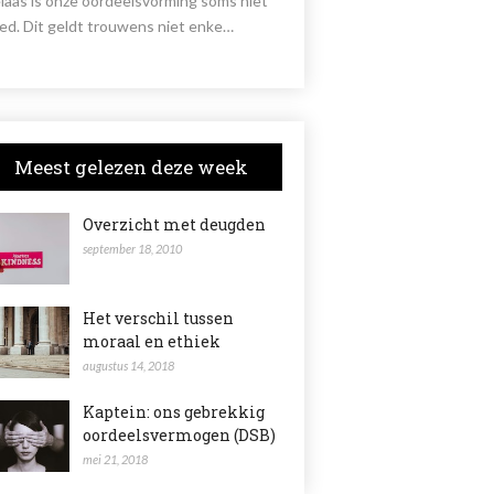
laas is onze oordeelsvorming soms niet
ed. Dit geldt trouwens niet enke…
Meest gelezen deze week
Overzicht met deugden
september 18, 2010
Het verschil tussen
moraal en ethiek
augustus 14, 2018
Kaptein: ons gebrekkig
oordeelsvermogen (DSB)
mei 21, 2018