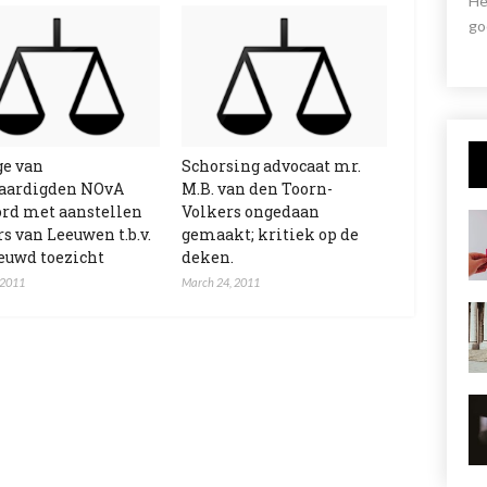
He
go
ge van
Schorsing advocaat mr.
aardigden NOvA
M.B. van den Toorn-
rd met aanstellen
Volkers ongedaan
s van Leeuwen t.b.v.
gemaakt; kritiek op de
euwd toezicht
deken.
 2011
March 24, 2011