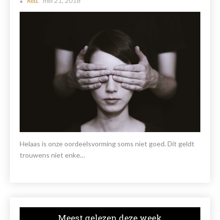
Red.
mei 21, 2018
Helaas is onze oordeelsvorming soms niet goed. Dit geldt
trouwens niet enke…
Meest gelezen deze week