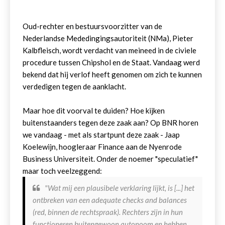
Oud-rechter en bestuursvoorzitter van de
Nederlandse Mededingingsautoriteit (NMa), Pieter
Kalbfleisch, wordt verdacht van meineed in de civiele
procedure tussen Chipshol en de Staat. Vandaag werd
bekend dat hij verlof heeft genomen om zich te kunnen
verdedigen tegen de aanklacht.
Maar hoe dit voorval te duiden? Hoe kijken
buitenstaanders tegen deze zaak aan? Op BNR horen
we vandaag - met als startpunt deze zaak - Jaap
Koelewijn, hoogleraar Finance aan de Nyenrode
Business Universiteit. Onder de noemer "speculatief"
maar toch veelzeggend:
"Wat mij een plausibele verklaring lijkt, is [...] het
ontbreken van een adequate checks and balances
(red, binnen de rechtspraak). Rechters zijn in hun
functioneren buitengewoon autonoom en hebben